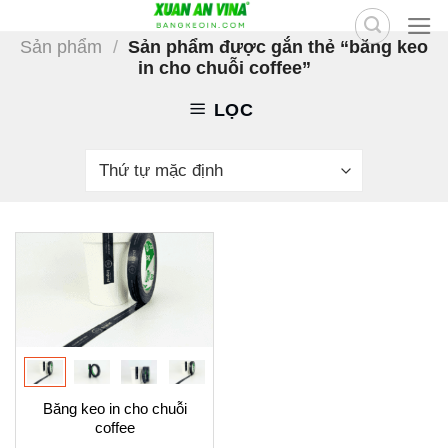
Skip
to
Sản phẩm
/
Sản phẩm được gắn thẻ “băng keo
in cho chuỗi coffee”
content
LỌC
Băng keo in cho chuỗi
coffee