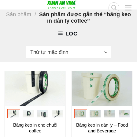
Skip
to
Sản phẩm
/
Sản phẩm được gắn thẻ “băng keo
in dán ly coffee”
content
LỌC
Băng keo in cho chuỗi
Băng keo in dán ly – Food
coffee
and Beverage