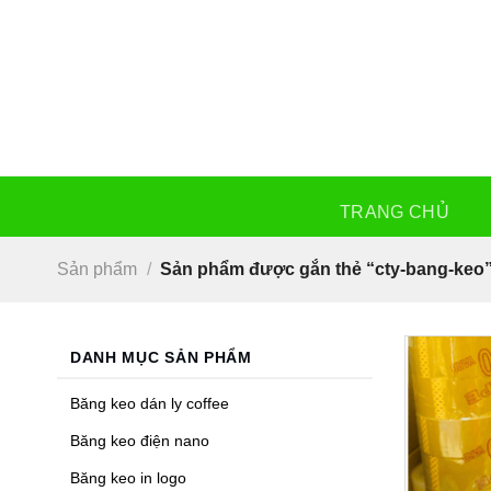
Skip
to
content
TRANG CHỦ
Sản phẩm
/
Sản phẩm được gắn thẻ “cty-bang-keo
DANH MỤC SẢN PHẨM
Băng keo dán ly coffee
Băng keo điện nano
Băng keo in logo