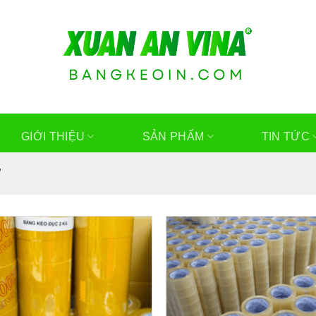
GIỚI THIỆU
SẢN PHẨM
TIN TỨC
”