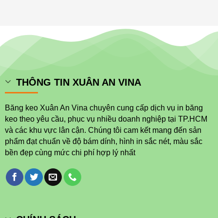
keo
in
hàng
như
|
thế
Miễn
nào?
phí
thiết
kế
THÔNG TIN XUÂN AN VINA
Băng keo Xuân An Vina chuyên cung cấp dịch vụ in băng
keo theo yêu cầu, phục vụ nhiều doanh nghiệp tại TP.HCM
và các khu vực lân cận. Chúng tôi cam kết mang đến sản
phẩm đạt chuẩn về độ bám dính, hình in sắc nét, màu sắc
bền đẹp cùng mức chi phí hợp lý nhất