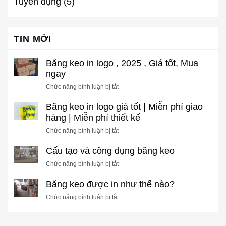
Tuyển dụng
(5)
TIN MỚI
Băng keo in logo , 2025 , Giá tốt, Mua
ngay
ở
Chức năng bình luận bị tắt
Băng
Băng keo in logo giá tốt | Miễn phí giao
keo
in
hàng | Miễn phí thiết kế
logo
ở
Chức năng bình luận bị tắt
,
Băng
2025
Cấu tạo và công dụng băng keo
keo
,
in
Giá
ở
Chức năng bình luận bị tắt
logo
tốt,
Cấu
giá
Mua
Băng keo được in như thế nào?
tạo
tốt
ngay
và
ở
Chức năng bình luận bị tắt
|
công
Băng
Miễn
dụng
keo
phí
băng
được
giao