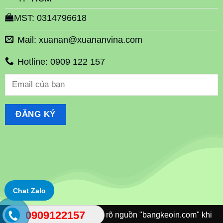
MST: 0314796618
Mail: xuanan@xuananvina.com
Hotline: 0909 122 157
Chat Zalo
0909122157
©Xuananvina Vui lòng ghi rõ nguồn "bangkeoin.com" khi