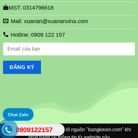
MST: 0314796618
Mail: xuanan@xuananvina.com
Hotline: 0909 122 157
Chat Zalo
0909122157
©Xuananvina Vui lòng ghi rõ nguồn "bangkeoin.com" khi
phát hành lại thông tin từ website này