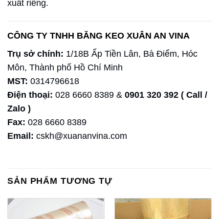
xuất riêng.
CÔNG TY TNHH BĂNG KEO XUÂN AN VINA
Trụ sở chính:
1/18B Ấp Tiền Lân, Bà Điểm, Hóc
Môn, Thành phố Hồ Chí Minh
MST:
0314796618
Điện thoại:
028 6660 8389 &
0901 320 392
( Call /
Zalo )
Fax:
028 6660 8389
Email:
cskh@xuananvina.com
SẢN PHẨM TƯƠNG TỰ