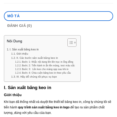
MÔ TẢ
ĐÁNH GIÁ (0)
Nôi Dung
I. Sản xuất băng keo in
Giới thiệu
II. Các bước sản xuất băng keo in
Bước 1: Khắc nội dung lên lên trục in ống đồng
Bước 2: Tiến hành in ấn lên màng, test màu sắc
Bước 3: Lên keo cho màng opp sau khi in
Bước 4: Chia cuộn băng keo in theo yêu cầu
III. Hãy để chúng tôi phục vụ bạn
I. Sản xuất băng keo in
Giới thiệu
Khi bạn đã thống nhất và duyệt file thiết kế băng keo in, công ty chúng tôi sẽ
tiến hành
quy trình sản xuất băng keo in logo
để tạo ra sản phẩm chất
lượng, đúng với yêu cầu của bạn.