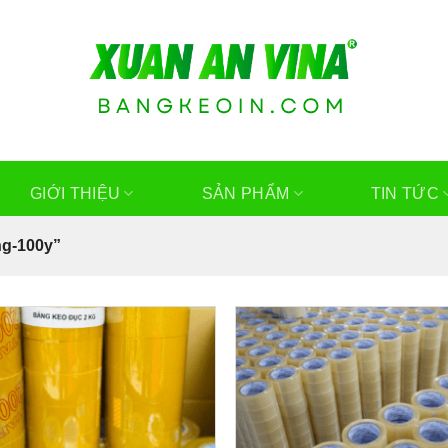
GIỚI THIỆU
SẢN PHẨM
TIN TỨC
ng-100y”