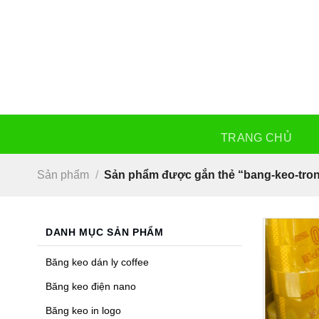
Skip
to
content
TRANG CHỦ
Sản phẩm
/
Sản phẩm được gắn thẻ “bang-keo-tro
DANH MỤC SẢN PHẨM
Băng keo dán ly coffee
Băng keo điện nano
Băng keo in logo