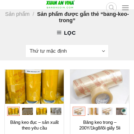
Skip
to
Sản phẩm
/
Sản phẩm được gắn thẻ “bang-keo-
trong”
content
LỌC
Băng keo đục – sản xuất
Băng keo trong –
theo yêu cầu
200Y/1kg8/lõi giấy 5li